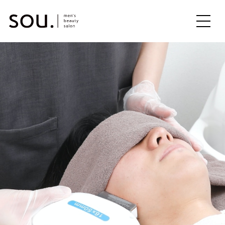
ME
NU