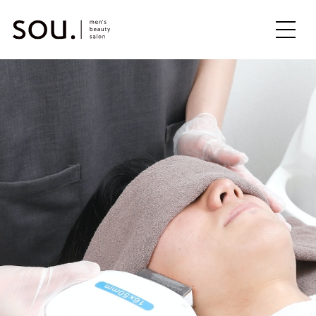
ME
NU