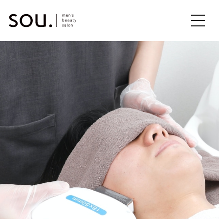
ME
NU