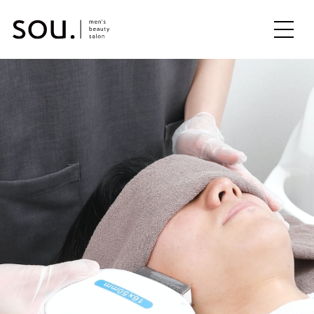
ME
NU