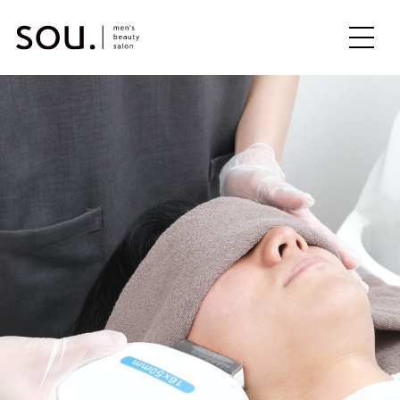
ME
NU