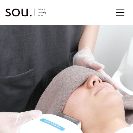
ME
NU