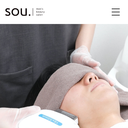
ME
NU