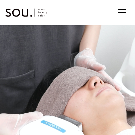
ME
NU