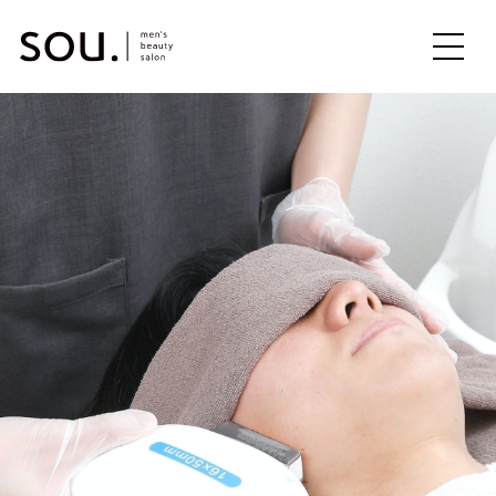
ME
NU