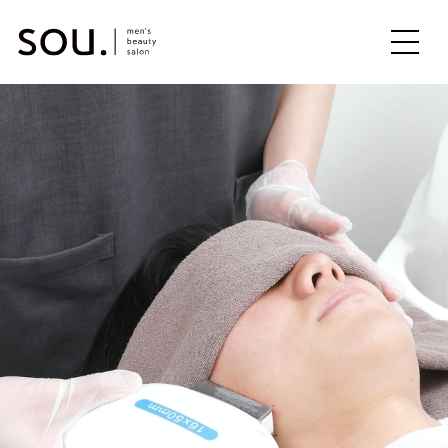
ME
NU