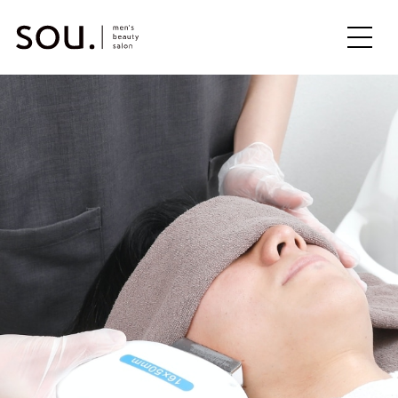
ME
NU