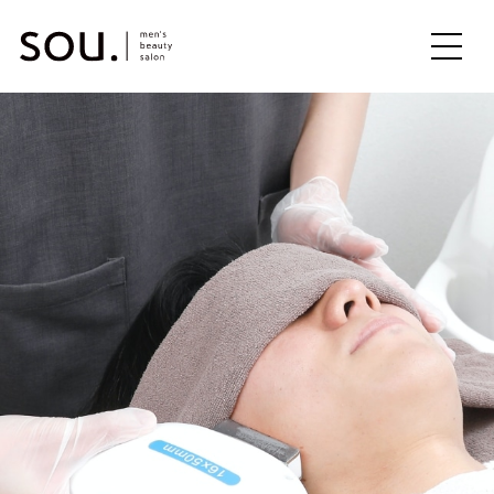
ME
NU