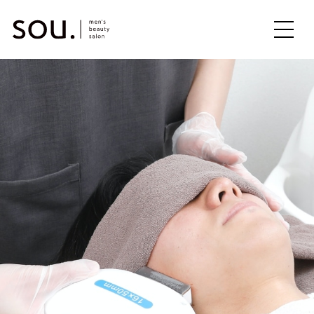
ME
NU