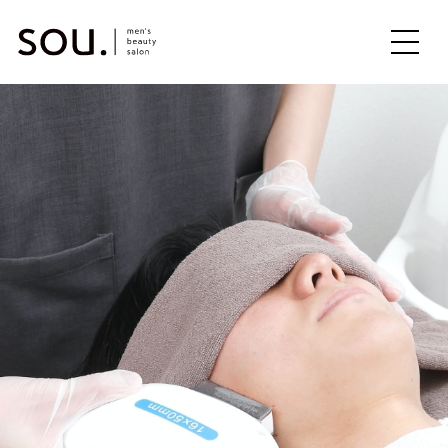
ME
NU