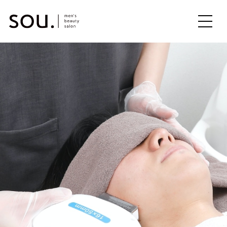
ME
NU