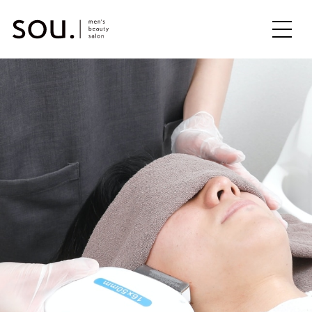
ME
NU