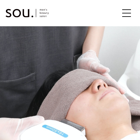
ME
NU