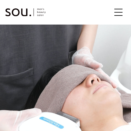
ME
NU