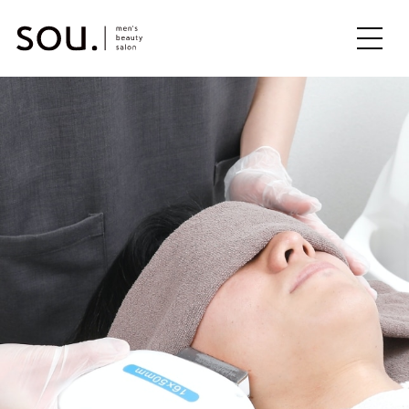
ME
NU