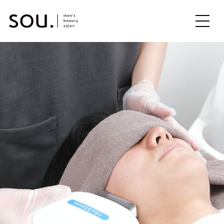
ME
NU