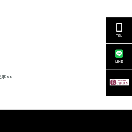
TEL
LINE
事 >>