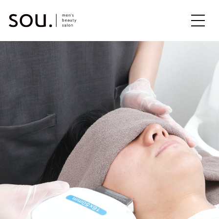
ME
NU