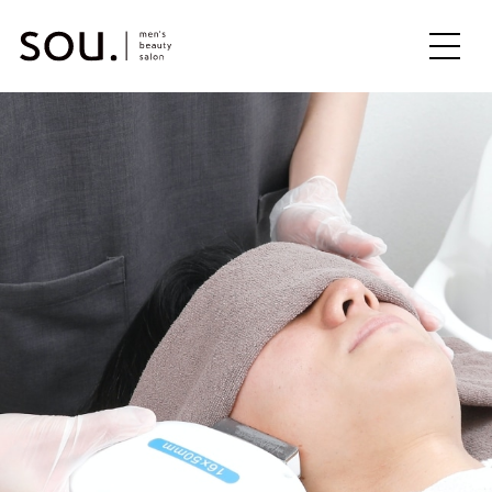
ME
NU